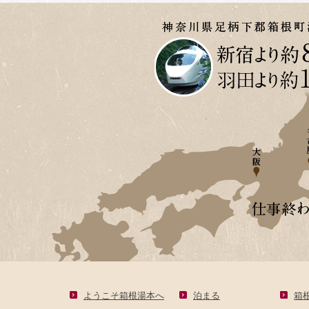
ようこそ箱根湯本へ
泊まる
箱