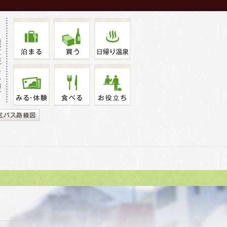
泊まる
買う
温泉
化・
みる・体験
食べる
お役立ち
介
箱根
年4月1日改定）