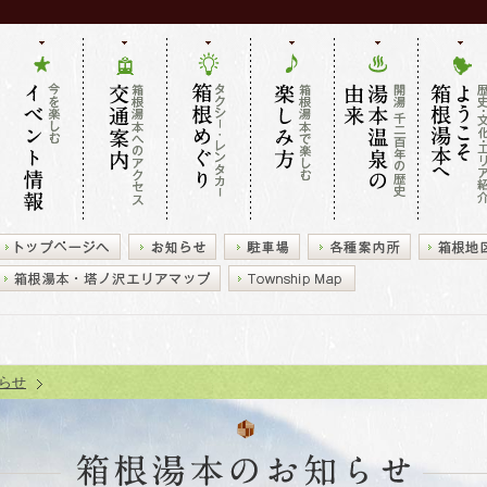
今を楽しむ
箱根湯本へ
タクシー・
箱根湯本で
開湯 千二百
歴史・文
イベント情
のアクセス
レンタカー
楽しむ 楽し
年の歴史 湯
エリア紹
報
交通案内
箱根めぐり
み方
本の由来
ようこそ
湯本へ
03.27
箱根湯本 旅館送迎バス(オレンジバス)発車時刻の変更について（令和7
らせ