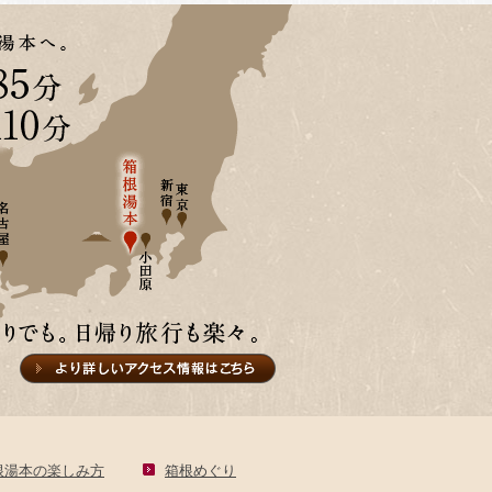
根湯本の楽しみ方
箱根めぐり