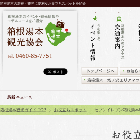
箱根湯本の滞在・観光に便利なお役立ちスポットを紹介
今を楽しむ
箱根湯本へ
タク
イベント情
のアクセス
レン
報
交通案内
箱根
2025.03.27
箱根湯本 旅館送迎バス
お知らせ
箱根湯本観光ガイド TOP
お役立ちスポット
セブンイレブン箱根湯本