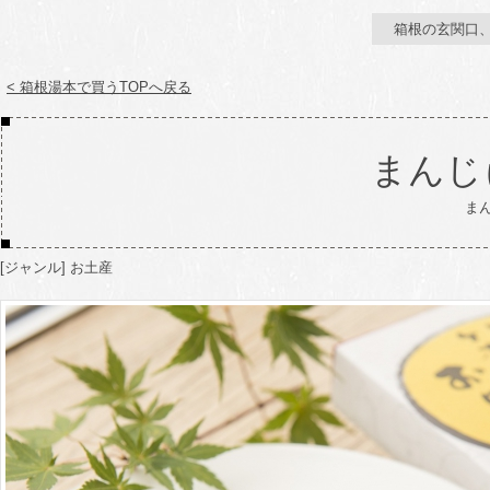
箱根の玄関口
< 箱根湯本で買うTOPへ戻る
まんじ
ま
[ジャンル] お土産