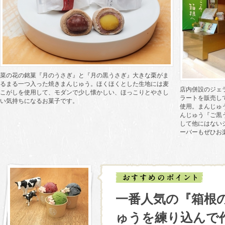
菜の花の銘菓『月のうさぎ』と『月の黒うさぎ』大きな栗がま
るまる一つ入った焼きまんじゅう。ほくほくとした生地には麦
店内併設のジェ
こがしを使用して、モダンで少し懐かしい、ほっこりとやさし
ラートを販売し
い気持ちになるお菓子です。
使用。まんじゅ
んじゅう『ご黒
して他にはない
ーバーもぜひお
一番人気の『箱根
ゅうを練り込んで