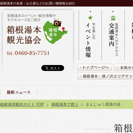
箱根湯本の名産・お土産などのお買い物情報を紹介
今を楽しむ
箱根湯本へ
タク
イベント情
のアクセス
レン
報
交通案内
箱根
2025.03.27
箱根湯本 旅館送迎バス
お知らせ
箱根湯本観光ガイド TOP
箱根湯本で買う
まんじゅう屋菜の花