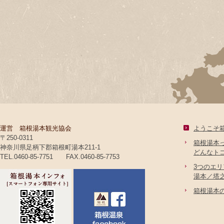
運営 箱根湯本観光協会
ようこそ
〒250-0311
箱根湯本
神奈川県足柄下郡箱根町湯本211-1
どんなト
TEL.0460-85-7751 FAX.0460-85-7753
3つのエ
湯本／塔
箱根湯本